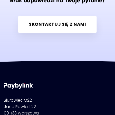
Brak
odpowiedzi
na
Twoje
pytanie?
SKONTAKTUJ SIĘ Z NAMI
Biurowiec Q22
Jana Pawła II 22
00-133 Warszawa