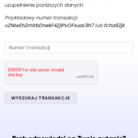
uzupełnienie poniższych danych.
Przykładowy numer transakcji:
vZNIwEh2m1rbDnekF4ZjlPvOFxuaL9h7
lub
fcha82jk